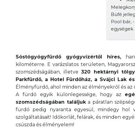
Melegkonyh
Büfé jelle
Pool bár, 
egységek
Sóstógyógyfürdő gyógyvízértől híres,
hang
kilométerre. E varázslatos területen, Magyarors
szomszédságában, illetve
320 hektárnyi tölg
Parkfürdő, a Hotel Fürdőház, a Svájci Lak é
Élményfürdő, ahol minden az élményekről és az ö
A fürdő egyik különlegessége, hogy az
eg
szomszédságában találjuk
a páratlan szépségű
fürdő pedig nyaranta egyesül, mindegy hol 
szolgáltatásait! Időkorlát, felárak, és minden e
csúszda és élményelem!