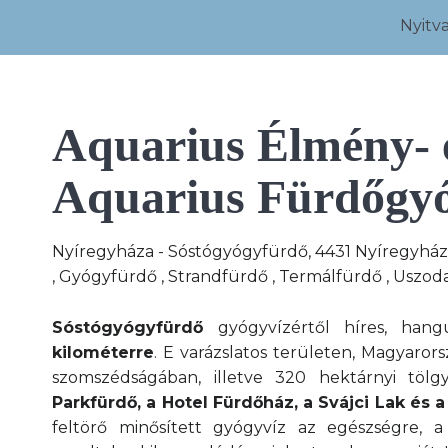
Nyitva
Aquarius Élmény- 
Aquarius Fürdőgyó
Nyíregyháza - Sóstógyógyfürdő, 4431 Nyíregyház
, Gyógyfürdő
, Strandfürdő
, Termálfürdő
, Uszod
Sóstógyógyfürdő
gyógyvízértől híres, han
kilométerre
. E varázslatos területen, Magyaror
szomszédságában, illetve 320 hektárnyi töl
Parkfürdő, a Hotel Fürdőház, a Svájci Lak és a
feltörő minősített gyógyvíz az egészségre, a