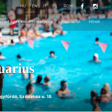
HU
EN
IT
PL
ROM
sztertagok
Projektjeink
Kapcsolat
Hírek
uarius
yfürdő, Szódaház u. 18.