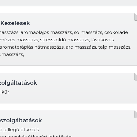
 Kezelések
asszázs, aromaolajos masszázs, só masszázs, csokoládé
mézes masszázs, stresszoldó masszázs, lávaköves
aromaterápiás hátmasszázs, arc masszázs, talp masszázs,
kmasszázs,
zolgáltatások
ikűr
szolgáltatások
é jellegű étkezés
eg konyhás étkezési lehetőség