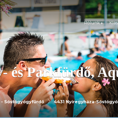
Rólunk
Kla
- és Parkfürdő, Aq
 - Sóstógyógyfürdő
4431 Nyíregyháza-Sóstógyóg