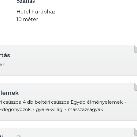
Szállás
Hotel Fürdőház
10 méter
rtás
en.
elemek
ri csúszda 4 db beltéri csúszda Egyéb élményelemek: -
-dögönyözők, - gyerekvilág, - masszázságyak