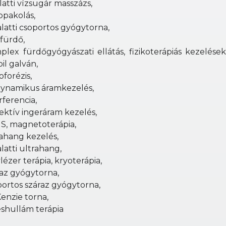
latti vízsugár masszázs,
ppakolás,
alatti csoportos gyógytorna,
fürdő,
plex fürdőgyógyászati ellátás, fizikoterápiás kezelések
bil galván,
oforézis,
dynamikus áramkezelés,
rferencia,
ektív ingeráram kezelés,
S, magnetoterápia,
rahang kezelés,
alatti ultrahang,
lézer terápia, kryoterápia,
raz gyógytorna,
portos száraz gyógytorna,
enzie torna,
éshullám terápia