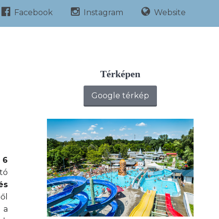
Facebook
Instagram
Website
Térképen
Google térkép
 6
tó
és
ől
 a