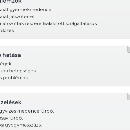
ellemzők
arát gyermekmedence
át játszótérrel
átozottak részére kialakított szolgáltatások
ürdőzés
ó hatása
ségek
zati betegségek
s problémák
zelések
gyvizes medencefürdő,
nsavfürdő,
osi gyógymasszázs,