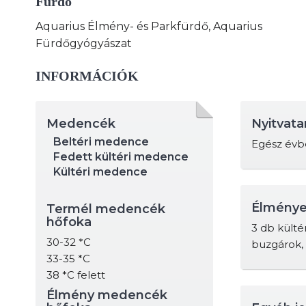
Fürdő
Aquarius Élmény- és Parkfürdő, Aquarius
Fürdőgyógyászat
INFORMÁCIÓK
Medencék
Nyitvata
Beltéri medence
Egész évb
Fedett kültéri medence
Kültéri medence
Élmény
Termél medencék
hőfoka
3 db külté
30-32 *C
buzgárok, 
33-35 *C
38 *C felett
Élmény medencék