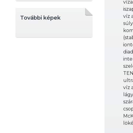
víza
isza
víz 
További képek
súly
kom
(sta
iont
dia
inte
szel
TEN
ult
víz 
lágy
szá
cso
McK
lök