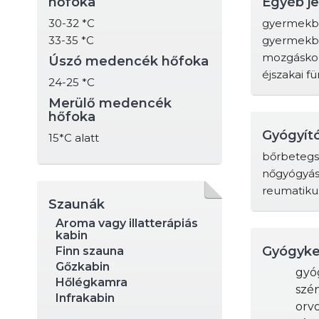
hőfoka
Egyéb j
30-32 *C
gyermekb
33-35 *C
gyermekbar
mozgáskorl
Úszó medencék hőfoka
éjszakai f
24-25 *C
Merülő medencék
hőfoka
Gyógyít
15*C alatt
bőrbeteg
nőgyógyás
reumatiku
Szaunák
Aroma vagy illatterápiás
kabin
Gyógyke
Finn szauna
Gőzkabin
gyó
Hőlégkamra
szé
Infrakabin
orv