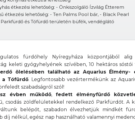
ás étkezési lehetőség: - Önkiszolgáló Ízvilág Étterem
gű étkezési lehetőség: - Ten Palms Pool bár, - Black Pearl
- Parkfürdő és Tófürdő területén büfék, vendéglátó
ulatos fürdőhely Nyíregyháza központjából alig
zág keleti gyógyhelyének szívében, 10 hektáros sóstói 
yerdő ölelésében található az Aquarius Élmény- 
s a Tófürdő
. Legfontosabb vezértermékünk az Aquari
nfeledt szabadságról szól!
ész évben működő
,
fedett élményfürdő közvetl
, csodás zöldfelületekkel rendelkező Parkfürdőt. A k
váltunk belépőt, szabadon élvezhetjük mindkét für
gyéb díj nélkül, egész nap használható valamennyi medenc