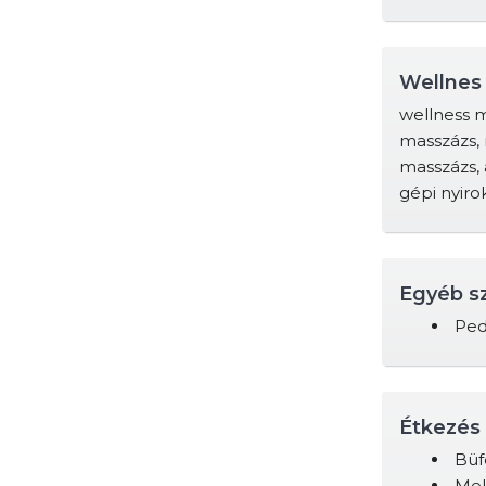
Wellnes
wellness m
masszázs, 
masszázs, 
gépi nyiro
Egyéb s
Ped
Étkezés 
Büf
Mel