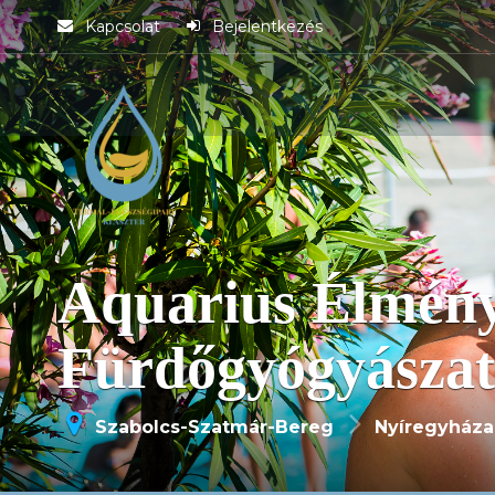
Kapcsolat
Bejelentkezés
Aquarius Élmény
Fürdőgyógyászat
Szabolcs-Szatmár-Bereg
Nyíregyháza