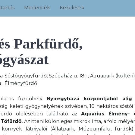
tartás
Medencék
Kezelések
és Parkfürdő,
gyászat
a-Sóstógyógyfürdő, Szódaház u. 18.
, Aquapark (kültéri)
a
, Élményfürdő
gulatos fürdőhely
Nyíregyháza központjából alig
szág keleti gyógyhelyének szívében, 10 hektáros sóstói 
gyerdő ölelésében található az
Aquarius Élmény- 
 Tófürdő.
Az itteni különleges mikroklíma, a föld mélyér
 környék látnivalói (Állatpark, Múzeumfalu, fürdők)